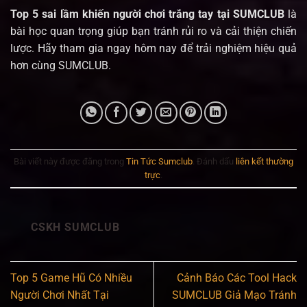
Top 5 sai lầm khiến người chơi trắng tay tại SUMCLUB
là
bài học quan trọng giúp bạn tránh rủi ro và cải thiện chiến
lược. Hãy tham gia ngay hôm nay để trải nghiệm hiệu quả
hơn cùng SUMCLUB.
Bài viết này được đăng trong
Tin Tức Sumclub
. Đánh dấu
liên kết thường
trực
.
CSKH SUMCLUB
Top 5 Game Hũ Có Nhiều
Cảnh Báo Các Tool Hack
Người Chơi Nhất Tại
SUMCLUB Giả Mạo Tránh