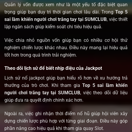
Quản lý vốn được xem như là một yếu tố đặc biệt quan
trọng giúp bạn duy trì thời gian chơi lâu dài. Trong
Top 5
sai lầm khiến người chơi trắng tay tại SUMCLUB
, việc thiết
lập ngân sách giúp kiểm soát chi tiêu hiệu quả.
Việc chia nhỏ nguồn vốn giúp bạn có nhiều cơ hội thử
nghiệm chiến lược khác nhau. Điều này mang lại hiệu quả
tốt hơn trong quá trình trải nghiệm.
Theo dõi lịch sử để biết nhịp điệu của Jackpot
Lịch sử nổ jackpot giúp bạn hiểu rõ hơn về xu hướng trả
thưởng của trò chơi. Khi tham gia
Top 5 sai lầm khiến
người chơi trắng tay tại SUMCLUB
, việc theo dõi dữ liệu
giúp đưa ra quyết định chính xác hơn.
Ngoài ra, việc ghi nhận thời điểm nổ hũ giúp hội viên xây
dựng chiến lược phù hợp với từng giai đoạn. Điều này góp
phần nâng cao hiệu quả khi tham gia quay Slot.