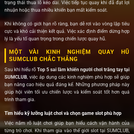
trạng thái thua lỗ kéo dài. Việc tiếp tục quay khi đã đạt lợi
nhuận hoặc thua nhiều khiến bạn mất kiểm soát.
Khi không có giới hạn rõ ràng, bạn dễ rơi vào vòng lặp tiêu
cực và khó cải thiện kết quả. Việc xác định điểm dừng hợp
lý là yếu tố quan trọng trong chiến lược quay hũ.
MỘT VÀI KINH NGHIỆM QUAY HŨ
SUMCLUB CHẮC THẮNG
Sau khi hiểu rõ
Top 5 sai lầm khiến người chơi trắng tay tại
SUMCLUB
, việc áp dụng các kinh nghiệm phù hợp sẽ giúp
bạn nâng cao hiệu quả đáng kể. Những phương pháp này
giúp hội viên tối ưu chiến lược và kiểm soát tốt hơn quá
trình tham gia.
Tìm hiểu kỹ lưỡng luật chơi và chọn game slot phù hợp
Việc nắm rõ luật chơi giúp bạn hiểu cách vận hành của
từng trò chơi. Khi tham gia vào thế giới slot tại SUMCLUB,