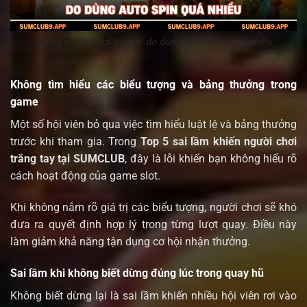
Nhiều người chơi thua lỗ do dùng Auto Spin quá nhiều
Không tìm hiểu các biểu tượng và bảng thưởng trong
game
Một số hội viên bỏ qua việc tìm hiểu luật lệ và bảng thưởng
trước khi tham gia. Trong
Top 5 sai lầm khiến người chơi
trắng tay tại SUMCLUB
, đây là lỗi khiến bạn không hiểu rõ
cách hoạt động của game slot.
Khi không nắm rõ giá trị các biểu tượng, người chơi sẽ khó
đưa ra quyết định hợp lý trong từng lượt quay. Điều này
làm giảm khả năng tận dụng cơ hội nhận thưởng.
Sai lầm khi không biết dừng đúng lúc trong quay hũ
Không biết dừng lại là sai lầm khiến nhiều hội viên rơi vào