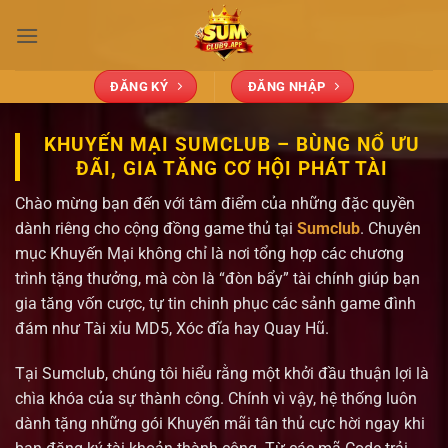
Bỏ
qua
nội
dung
ĐĂNG KÝ
ĐĂNG NHẬP
KHUYẾN MẠI SUMCLUB – BÙNG NỔ ƯU
ĐÃI, GIA TĂNG CƠ HỘI PHÁT TÀI
Chào mừng bạn đến với tâm điểm của những đặc quyền
dành riêng cho cộng đồng game thủ tại
Sumclub
. Chuyên
mục Khuyến Mại không chỉ là nơi tổng hợp các chương
trình tặng thưởng, mà còn là “đòn bẩy” tài chính giúp bạn
gia tăng vốn cược, tự tin chinh phục các sảnh game đình
đám như Tài xỉu MD5, Xóc đĩa hay Quay Hũ.
Tại Sumclub, chúng tôi hiểu rằng một khởi đầu thuận lợi là
chìa khóa của sự thành công. Chính vì vậy, hệ thống luôn
dành tặng những gói Khuyến mãi tân thủ cực hời ngay khi