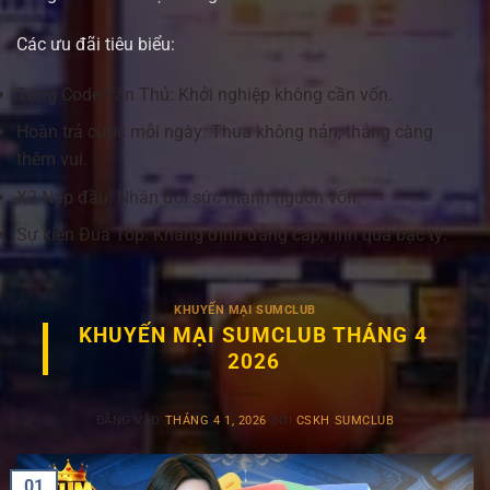
Các ưu đãi tiêu biểu:
Tặng Code Tân Thủ: Khởi nghiệp không cần vốn.
Hoàn trả cược mỗi ngày: Thua không nản, thắng càng
thêm vui.
X2 Nạp đầu: Nhân đôi sức mạnh nguồn vốn.
Sự kiện Đua Top: Khẳng định đẳng cấp, rinh quà bạc tỷ.
KHUYẾN MẠI SUMCLUB
KHUYẾN MẠI SUMCLUB THÁNG 4
2026
ĐĂNG VÀO
THÁNG 4 1, 2026
BỞI
CSKH SUMCLUB
01